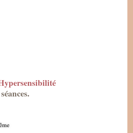
Hypersensibilité
 séances.
même