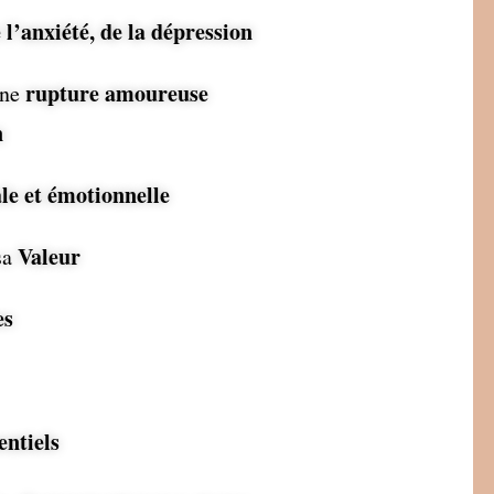
 l’anxiété, de la dépression
rupture amoureuse
une
n
le et émotionnelle
Valeur
sa
es
entiels