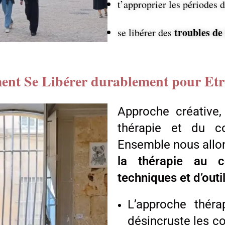
t’approprier les périodes 
troubles de 
se libérer des
nt Se Libérer durablement pour Etre
Approche créative,
thérapie et du c
Ensemble nous all
la thérapie au c
techniques et d’out
L’approche thér
désincruste les c