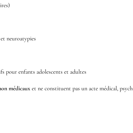
res)
 et neuroatypies
s pour enfants adolescents et adultes
non médicaux
et ne constituent pas un acte médical, psyc