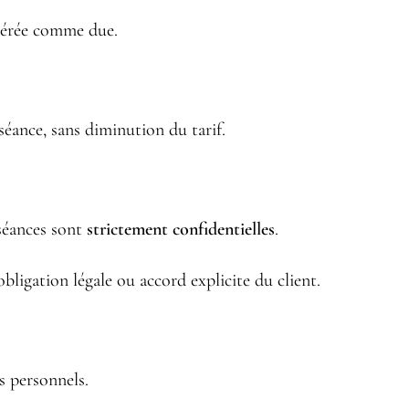
idérée comme due.
 séance, sans diminution du tarif.
séances sont
strictement confidentielles
.
’obligation légale ou accord explicite du client.
 personnels.