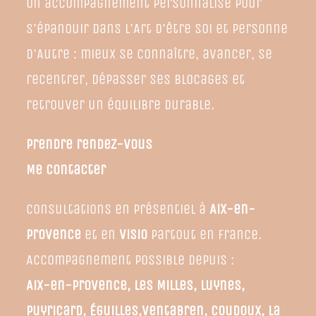
Un accompagnement personnalisé pour
s'épanouir dans l'Art d'être Soi et Personne
d'Autre : mieux se connaître, avancer, se
recentrer, dépasser ses blocages et
retrouver un équilibre durable.
Prendre rendez-vous
Me contacter
Consultations en présentiel à
Aix-en-
Provence
et en
visio
partout en France.
Accompagnement possible depuis :
Aix-en-Provence, Les Milles, Luynes,
Puyricard, Éguilles,Ventabren, Coudoux, La