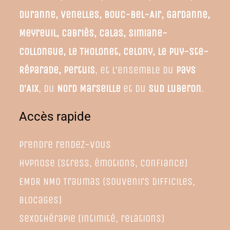
Duranne, Venelles, Bouc-Bel-Air, Gardanne,
Meyreuil, Cabriès, Calas, Simiane-
Collongue, Le Tholonet, Celony, Le Puy-Ste-
Réparade, Pertuis
, et l’ensemble du
Pays
d’Aix
, du
Nord Marseille
et du
Sud Luberon
.
Accès rapide
Prendre rendez-vous
Hypnose (stress, émotions, confiance)
EMDR NMO Traumas (souvenirs difficiles,
blocages)
Sexothérapie (intimité, relations)