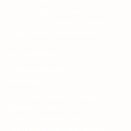
Intellectuel (HPI), TDAH....
Un accompagnement personnalisé pour
s'épanouir dans l'Art d'être Soi et Personne
d'Autre : mieux se connaître, avancer, se
recentrer, dépasser ses blocages et retrouver
un équilibre durable.
Prendre rendez-vous
Me contacter
Aix-en-
Consultations en présentiel à
Provence
visio
et en
partout en France.
Accompagnement possible depuis :
Aix-en-Provence, Les Milles, Luynes,