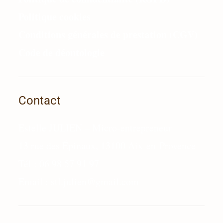
Politique cookies
Conditions générales de prestation (CGV)
Code de déontologie
Contact
Estelle JULIEN – Micro-entrepreneur
13 rue des Épinaux, 13100 Aix-en-Provence
Tél : 06 98 57 91 97
Email :
stl.julien@gmail.com