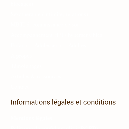
blocages)
Sexothérapie (intimité, relations)
MBTI & connaissance de soi
Accompagnement HPI / hypersensibles
Enfants
– Adolescents – Adultes
À propos
Témoignages
Articles & ressources
Contact
Informations légales et conditions
Mentions légales
Politique de confidentialité (RGPD)