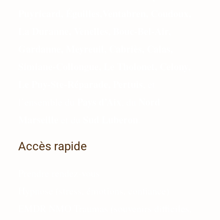
Puyricard, Éguilles,Ventabren, Coudoux,
La Duranne, Venelles, Bouc-Bel-Air,
Gardanne, Meyreuil, Cabriès, Calas,
Simiane-Collongue, Le Tholonet, Celony,
Le Puy-Ste-Réparade, Pertuis
, et
Pays d’Aix
Nord
l’ensemble du
, du
Marseille
Sud Luberon
et du
.
Accès rapide
Prendre rendez-vous
Hypnose (stress, émotions, confiance)
EMDR NMO Traumas (souvenirs difficiles,