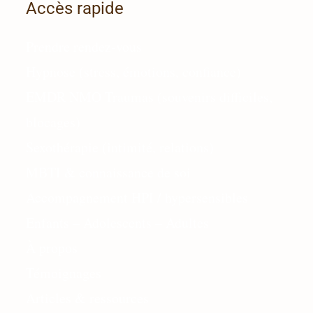
Accès rapide
Prendre rendez-vous
Hypnose (stress, émotions, confiance)
EMDR NMO Traumas (souvenirs difficiles,
blocages)
Sexothérapie (intimité, relations)
MBTI & connaissance de soi
Accompagnement HPI / hypersensibles
Enfants
– Adolescents – Adultes
À propos
Témoignages
Articles & ressources