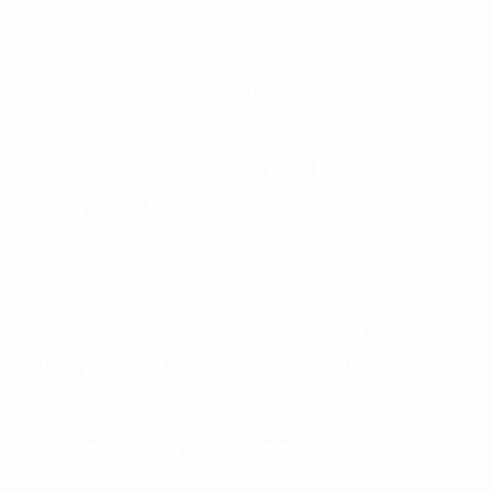
Aix-en-
Consultations en présentiel à
Provence
visio
et en
partout en France.
Accompagnement possible depuis :
Aix-en-Provence, Les Milles, Luynes,
Puyricard, Éguilles,Ventabren, Coudoux,
La Duranne, Venelles, Bouc-Bel-Air,
Gardanne, Meyreuil, Cabriès, Calas,
Simiane-Collongue, Le Tholonet, Celony,
Le Puy-Ste-Réparade, Pertuis
, et
Pays d’Aix
Nord
l’ensemble du
, du
Marseille
Sud Luberon
et du
.