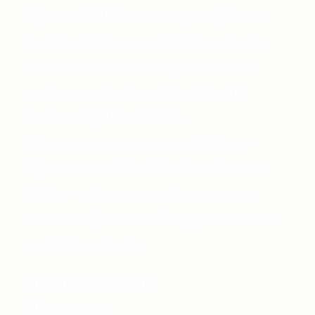
Hypnose, EMDR, sexothérapie, régulation
émotionnelle, hypersensibilité, gestion du
stress, estime de soi, compréhension des
profils neuro-atypiques: Haut Potentiel
Intellectuel (HPI), TDAH....
Un accompagnement personnalisé pour
s'épanouir dans l'Art d'être Soi et Personne
d'Autre : mieux se connaître, avancer, se
recentrer, dépasser ses blocages et retrouver
un équilibre durable.
Prendre rendez-vous
Me contacter